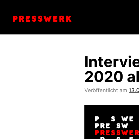
Zum
Inhalt
springen
Interv
2020 a
Veröffentlicht am
13.