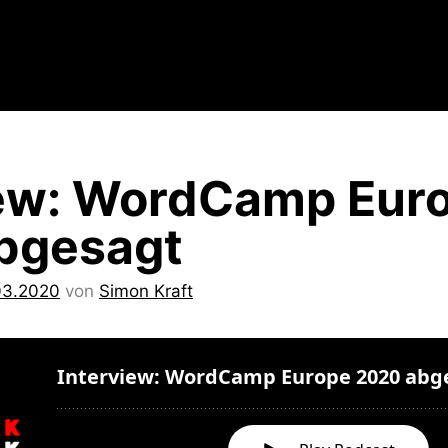
iew: WordCamp Eur
bgesagt
03.2020
von
Simon Kraft