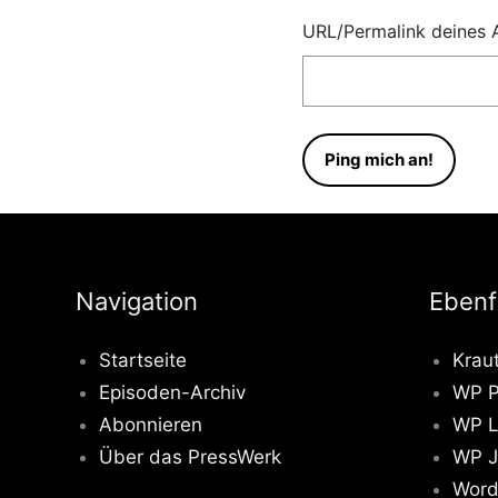
URL/Permalink deines A
Navigation
Ebenf
Startseite
Krau
Episoden-Archiv
WP P
Abonnieren
WP L
Über das PressWerk
WP J
Word