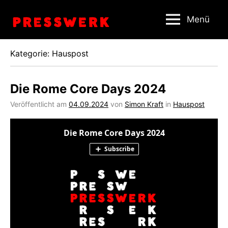
Zum
Menü
Inhalt
springen
Kategorie:
Hauspost
Die Rome Core Days 2024
Veröffentlicht am
04.09.2024
von
Simon Kraft
in
Hauspost