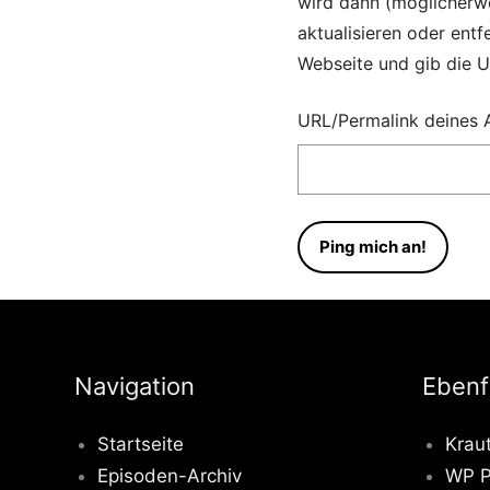
wird dann (möglicherwe
aktualisieren oder entf
Webseite und gib die UR
URL/Permalink deines A
Navigation
Ebenf
Startseite
Krau
Episoden-Archiv
WP P