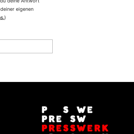
 du deine Antwort
 deiner eigenen
s.
)