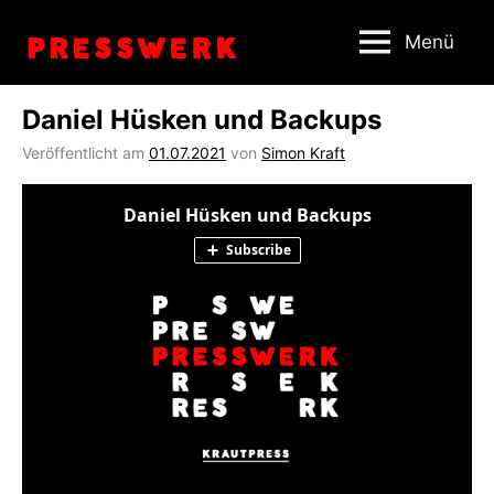
Zum
Menü
Inhalt
springen
Daniel Hüsken und Backups
Veröffentlicht am
01.07.2021
von
Simon Kraft