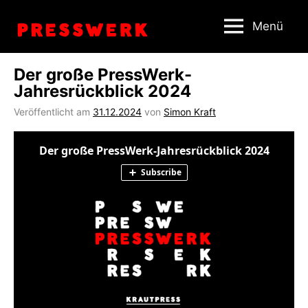
Zum
Menü
Inhalt
springen
Der große PressWerk-
Jahresrückblick 2024
Veröffentlicht am
31.12.2024
von
Simon Kraft