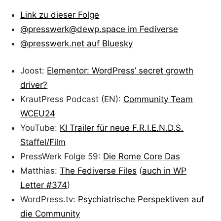
Link zu dieser Folge
@presswerk@dewp.space im Fediverse
@presswerk.net auf Bluesky
Joost:
Elementor: WordPress’ secret growth
driver?
KrautPress Podcast (EN):
Community Team
WCEU24
YouTube:
KI Trailer für neue F.R.I.E.N.D.S.
Staffel/Film
PressWerk Folge 59:
Die Rome Core Das
Matthias:
The Fediverse Files
(
auch in WP
Letter #374
)
WordPress.tv:
Psychiatrische Perspektiven auf
die Community