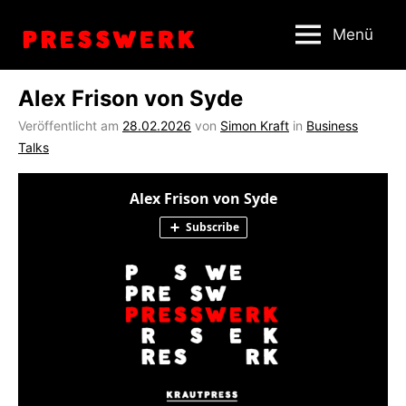
Zum
Menü
Inhalt
springen
Alex Frison von Syde
Veröffentlicht am
28.02.2026
von
Simon Kraft
in
Business
Talks